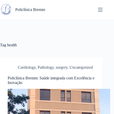
Pular
para
Policlínica Bremm
o
conteúdo
Tag
health
Cardiology
,
Pathology
,
surgery
,
Uncategorized
Policlínica Bremm: Saúde integrada com Excelência e
Inovação